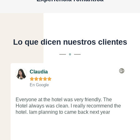
Lo que dicen nuestros clientes
L
e
Claudia
e





r
En Google
m
á
s
Everyone at the hotel was very friendly. The
Re
Hotel always was clean. I really recommend the
at
hotel. Iam planning to came back next year
Go