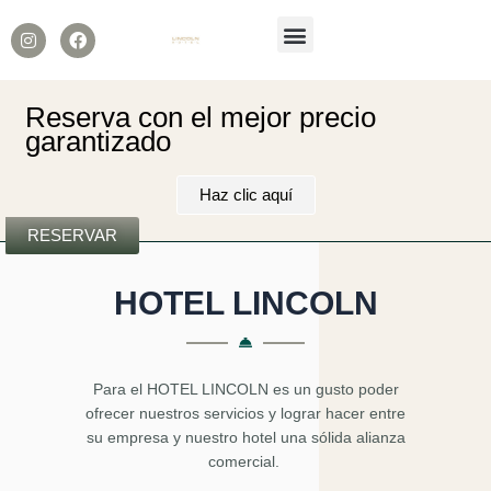
Menú
I
F
n
a
s
c
t
e
a
b
Reserva con el mejor precio
g
o
garantizado
r
o
a
k
m
Haz clic aquí
RESERVAR
HOTEL LINCOLN
Para el HOTEL LINCOLN es un gusto poder
ofrecer nuestros servicios y lograr hacer entre
su empresa y nuestro hotel una sólida alianza
comercial.