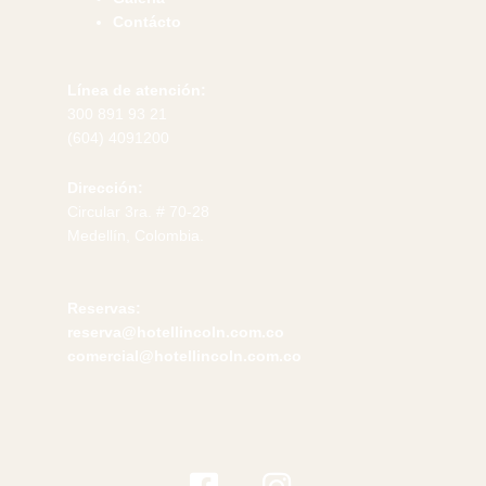
Contácto
Línea de atención:
300 891 93 21
(604) 4091200
Dirección:
Circular 3ra. # 70-28
Medellín, Colombia.
Reservas:
reserva@hotellincoln.com.co
comercial@hotellincoln.com.co