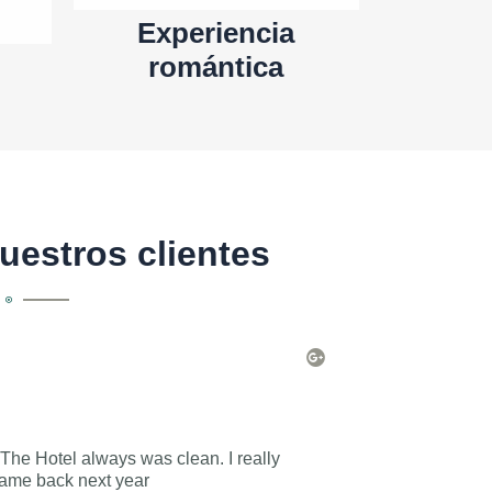
Experiencia
romántica
uestros clientes
L
e
Jaspe
e





r
en Booking
m
á
s
 The Hotel always was clean. I really
Recommended plac
came back next year
comfortable beds