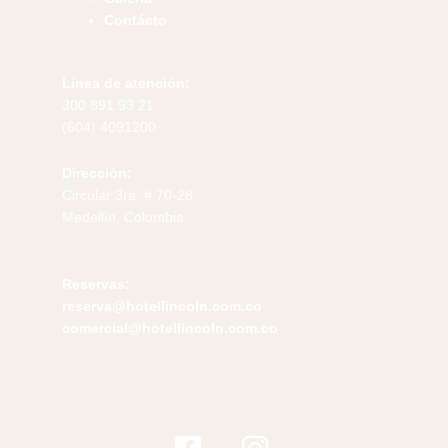
Contácto
Línea de atención:
300 891 93 21
(604) 4091200
Dirección:
Circular 3ra. # 70-28
Medellín, Colombia.
Reservas:
reserva@hotellincoln.com.co
comercial@hotellincoln.com.co