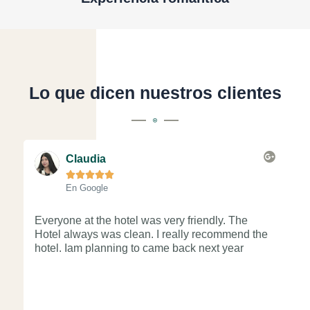
Lo que dicen nuestros clientes
L
e
Claudia
e





r
En Google
m
á
s
Everyone at the hotel was very friendly. The
Re
Hotel always was clean. I really recommend the
at
hotel. Iam planning to came back next year
Go