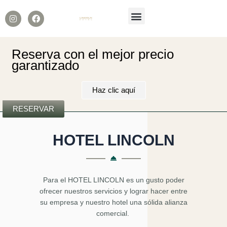
Menú
I
F
n
a
s
c
t
e
a
b
Reserva con el mejor precio
g
o
garantizado
r
o
a
k
m
Haz clic aquí
RESERVAR
HOTEL LINCOLN
Para el HOTEL LINCOLN es un gusto poder
ofrecer nuestros servicios y lograr hacer entre
su empresa y nuestro hotel una sólida alianza
comercial.