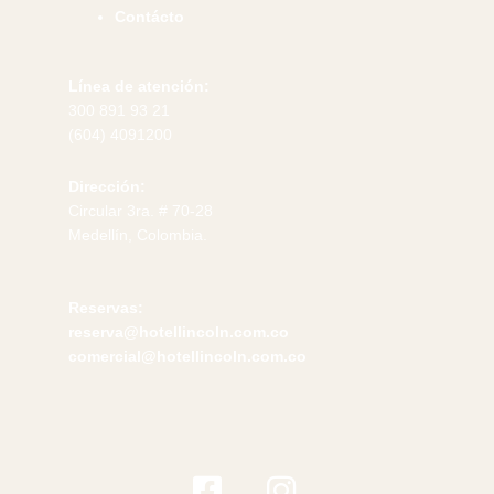
Contácto
Línea de atención:
300 891 93 21
(604) 4091200
Dirección:
Circular 3ra. # 70-28
Medellín, Colombia.
Reservas:
reserva@hotellincoln.com.co
comercial@hotellincoln.com.co