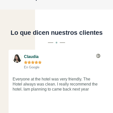
Lo que dicen nuestros clientes
L
e
Claudia
e





r
En Google
m
á
s
Everyone at the hotel was very friendly. The
Re
Hotel always was clean. I really recommend the
at
hotel. Iam planning to came back next year
Go