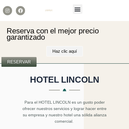
Menú
I
F
n
a
s
c
t
e
a
b
Reserva con el mejor precio
g
o
garantizado
r
o
a
k
m
Haz clic aquí
RESERVAR
HOTEL LINCOLN
Para el HOTEL LINCOLN es un gusto poder
ofrecer nuestros servicios y lograr hacer entre
su empresa y nuestro hotel una sólida alianza
comercial.