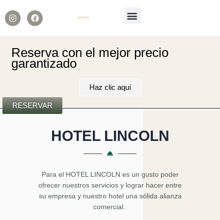
Menú
I
F
n
a
s
c
t
e
a
b
Reserva con el mejor precio
g
o
garantizado
r
o
a
k
m
Haz clic aquí
RESERVAR
HOTEL LINCOLN
Para el HOTEL LINCOLN es un gusto poder
ofrecer nuestros servicios y lograr hacer entre
su empresa y nuestro hotel una sólida alianza
comercial.