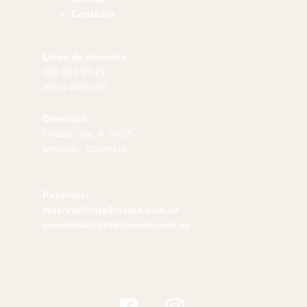
Contácto
Línea de atención:
300 891 93 21
(604) 4091200
Dirección:
Circular 3ra. # 70-28
Medellín, Colombia.
Reservas:
reserva@hotellincoln.com.co
comercial@hotellincoln.com.co