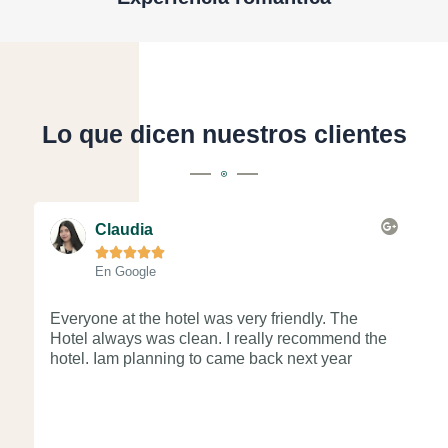
Lo que dicen nuestros clientes
L
e
Claudia
e





r
En Google
m
á
s
Everyone at the hotel was very friendly. The
Re
Hotel always was clean. I really recommend the
at
hotel. Iam planning to came back next year
Go